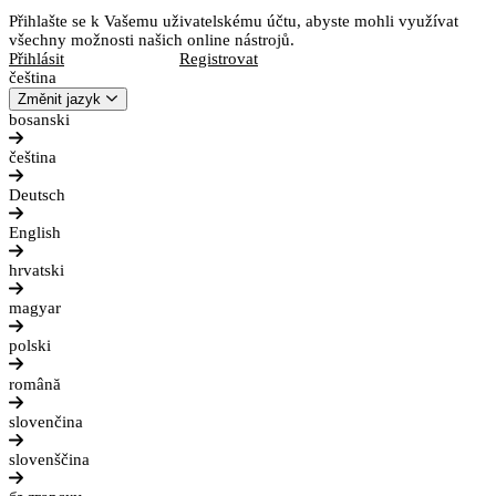
Přihlašte se k Vašemu uživatelskému účtu, abyste mohli využívat
všechny možnosti našich online nástrojů.
Přihlásit
Registrovat
čeština
Změnit jazyk
bosanski
čeština
Deutsch
English
hrvatski
magyar
polski
română
slovenčina
slovenščina