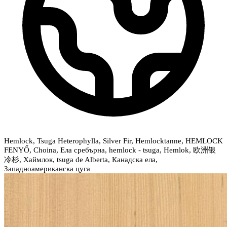
Hemlock, Tsuga Heterophylla, Silver Fir, Hemlocktanne, HEMLOCK
FENYŐ, Choina, Ела сребърна, hemlock - tsuga, Hemlok, 欧洲银
冷杉, Хаймлок, tsuga de Alberta, Канадска ела,
Западноамериканска цуга