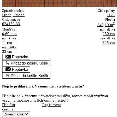
Způsob prodeje
Číslo palety
Prodej kmene
1121
Číslo kmenu
Plocha
624150-33
2
846,10 m
Tloušťka
min. délka
0,60 mm
250 cm
min. šířka
max. délka
11 cm
325 cm
max. šířka
33 cm
Poptávka
Přidat do košíku
Košík
Poptávka
Přidat do košíku
Košík
Nejste přihlášeni k Vašemu uživatelskému účtu?
Přihlašte se k Vašemu uživatelskému účtu, abyste mohli využívat
všechny možnosti našich online nástrojů.
Přihlásit
Registrovat
čeština
Změnit jazyk