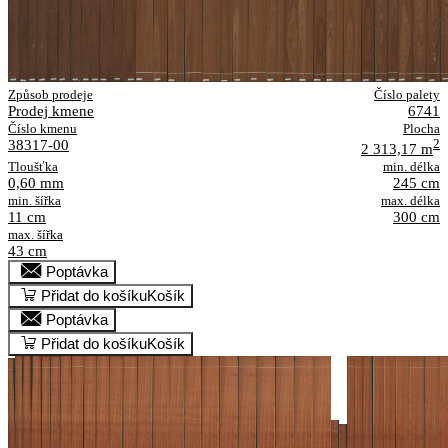
Způsob prodeje
Číslo palety
Prodej kmene
6741
Číslo kmenu
Plocha
38317-00
2
2 313,17 m
Tloušťka
min. délka
0,60 mm
245 cm
min. šířka
max. délka
11 cm
300 cm
max. šířka
43 cm
Poptávka
Přidat do košíku
Košík
Poptávka
Přidat do košíku
Košík