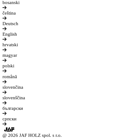
bosanski
čeština
Deutsch
English
hrvatski
magyar
polski
română
slovenčina
slovenščina
български
српски
@ 2026 JAF HOLZ spol. s r.o.