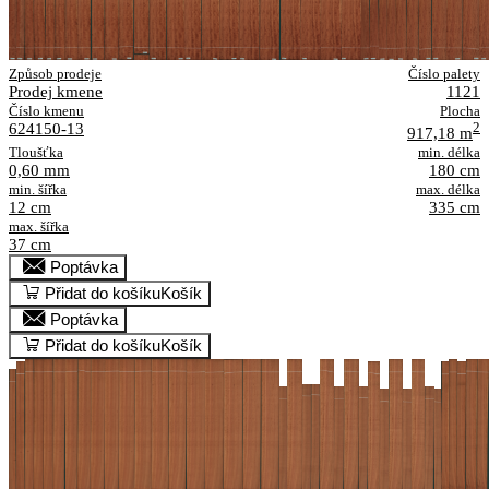
Způsob prodeje
Číslo palety
Prodej kmene
1121
Číslo kmenu
Plocha
624150-13
2
917,18 m
Tloušťka
min. délka
0,60 mm
180 cm
min. šířka
max. délka
12 cm
335 cm
max. šířka
37 cm
Poptávka
Přidat do košíku
Košík
Poptávka
Přidat do košíku
Košík