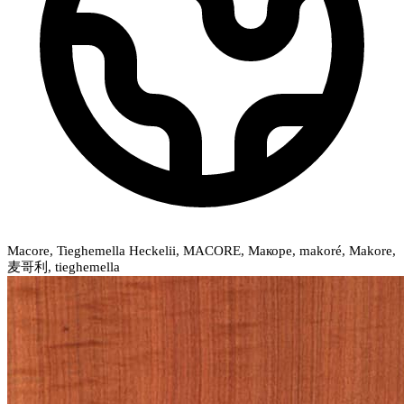
Macore, Tieghemella Heckelii, MACORE, Макоре, makoré, Makore,
麦哥利, tieghemella