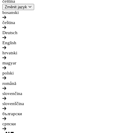
čeština
Změnit jazyk
bosanski
čeština
Deutsch
English
hrvatski
magyar
polski
română
slovenčina
slovenščina
български
српски