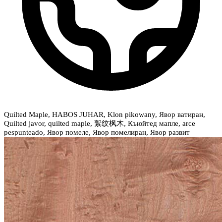
Quilted Maple, HABOS JUHAR, Klon pikowany, Явор ватиран,
Quilted javor, quilted maple, 絮纹枫木, Къюйтед мапле, arce
pespunteado, Явор помеле, Явор помелиран, Явор развит