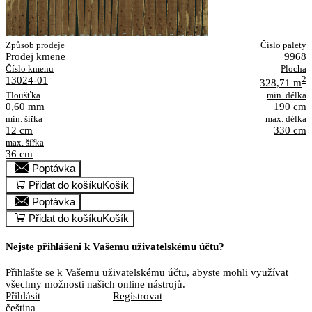
Způsob prodeje
Číslo palety
Prodej kmene
9968
Číslo kmenu
Plocha
13024-01
2
328,71 m
Tloušťka
min. délka
0,60 mm
190 cm
min. šířka
max. délka
12 cm
330 cm
max. šířka
36 cm
Poptávka
Přidat do košíku
Košík
Poptávka
Přidat do košíku
Košík
Nejste přihlášeni k Vašemu uživatelskému účtu?
Přihlašte se k Vašemu uživatelskému účtu, abyste mohli využívat
všechny možnosti našich online nástrojů.
Přihlásit
Registrovat
čeština