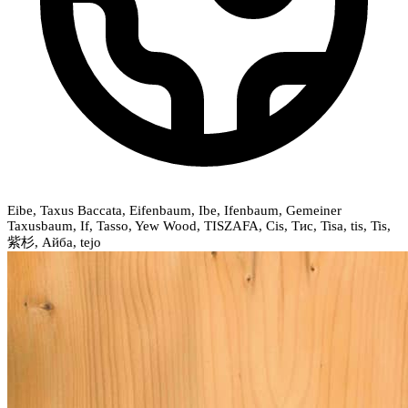
Eibe, Taxus Baccata, Eifenbaum, Ibe, Ifenbaum, Gemeiner
Taxusbaum, If, Tasso, Yew Wood, TISZAFA, Cis, Тис, Tisa, tis, Tis,
紫杉, Айба, tejo