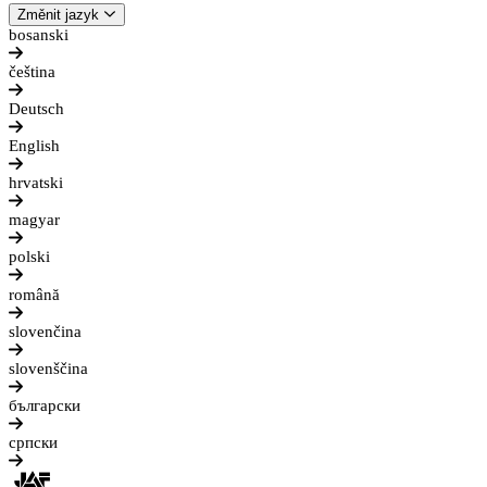
Změnit jazyk
bosanski
čeština
Deutsch
English
hrvatski
magyar
polski
română
slovenčina
slovenščina
български
српски