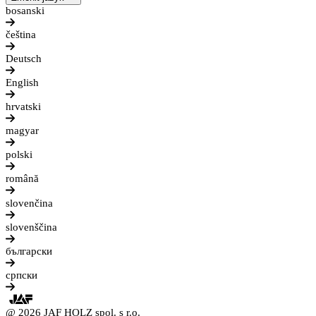
bosanski
čeština
Deutsch
English
hrvatski
magyar
polski
română
slovenčina
slovenščina
български
српски
@ 2026 JAF HOLZ spol. s r.o.