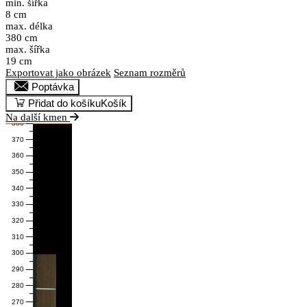
min. šířka
8 cm
max. délka
380 cm
max. šířka
19 cm
Exportovat jako obrázek
Seznam rozměrů
Poptávka
Přidat do košíku
Košík
Na další kmen
380
370
360
350
340
330
320
310
300
290
280
270