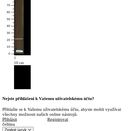
70
60
50
40
30
20
10
0
1
10 cm
Nejste přihlášeni k Vašemu uživatelskému účtu?
Přihlašte se k Vašemu uživatelskému účtu, abyste mohli využívat
všechny možnosti našich online nástrojů.
Přihlásit
Registrovat
čeština
Změnit jazyk