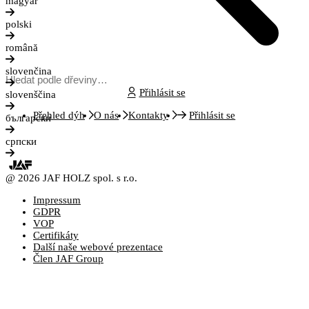
magyar
polski
română
slovenčina
Přihlásit se
slovenščina
Přehled dýh
O nás
Kontakty
Přihlásit se
български
српски
@ 2026 JAF HOLZ spol. s r.o.
Impressum
GDPR
VOP
Certifikáty
Další naše webové prezentace
Člen JAF Group