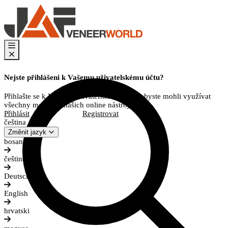
Nejste přihlášeni k Vašemu uživatelskému účtu?
Přihlašte se k Vašemu uživatelskému účtu, abyste mohli využívat
všechny možnosti našich online nástrojů.
Přihlásit
Registrovat
čeština
Změnit jazyk
bosanski
čeština
Deutsch
English
hrvatski