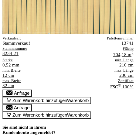
Verkaufsart
Palettennummer
Stammverkauf
13741
Stammnummer
Fläche
8234-21
2
704,18 m
Stärke
min. Länge
0,52 mm
210 cm
min. Breite
max. Länge
12 cm
230 cm
max. Breite
Zertifikat
32 cm
®
FSC
100%
Anfrage
Zum Warenkorb hinzufügen
Warenkorb
Anfrage
Zum Warenkorb hinzufügen
Warenkorb
Sie sind nicht in ihrem
Kundenkonto angemeldet?