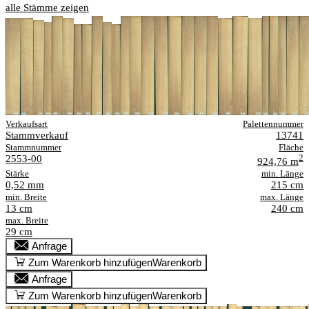
alle Stämme zeigen
Verkaufsart
Palettennummer
Stammverkauf
13741
Stammnummer
Fläche
2553-00
2
924,76 m
Stärke
min. Länge
0,52 mm
215 cm
min. Breite
max. Länge
13 cm
240 cm
max. Breite
29 cm
Anfrage
Zum Warenkorb hinzufügen
Warenkorb
Anfrage
Zum Warenkorb hinzufügen
Warenkorb