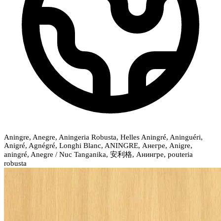
Aningre, Anegre, Aningeria Robusta, Helles Aningré, Aninguéri,
Anigré, Agnégré, Longhi Blanc, ANINGRE, Анегре, Anigre,
aningré, Anegre / Nuc Tanganika, 安利格, Анингре, pouteria
robusta