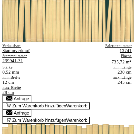
Verkaufsart
Palettennummer
Stammverkauf
13741
Stammnummer
Fläche
239941-31
2
735,72 m
Stärke
min. Länge
0,52 mm
230 cm
min. Breite
max. Länge
12 cm
245 cm
max. Breite
28 cm
Anfrage
Zum Warenkorb hinzufügen
Warenkorb
Anfrage
Zum Warenkorb hinzufügen
Warenkorb