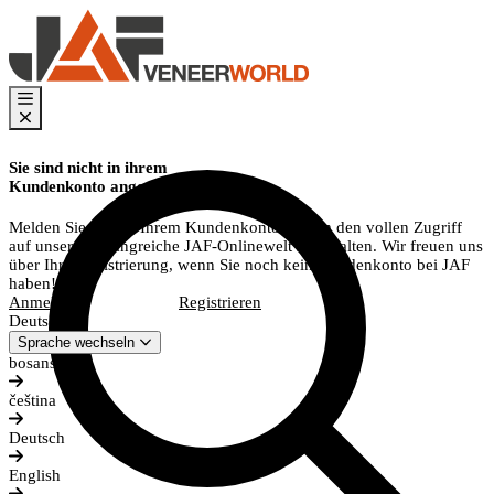
Sie sind nicht in ihrem
Kundenkonto angemeldet?
Melden Sie sich in Ihrem Kundenkonto an, um den vollen Zugriff
auf unsere umfangreiche JAF-Onlinewelt zu erhalten. Wir freuen uns
über Ihre Registrierung, wenn Sie noch kein Kundenkonto bei JAF
haben!
Anmelden
Registrieren
Deutsch
Sprache wechseln
bosanski
čeština
Deutsch
English