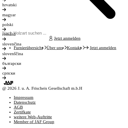
hrvatski
magyar
polski
română
Jetzt anmelden
slovenčina
Furnierübersicht
Über uns
Kontakt
Jetzt anmelden
slovenščina
български
српски
@ 2026 J. u. A. Frischeis Gesellschaft m.b.H
Impressum
Datenschutz
AGB
Zertifkate
weitere Web-Auftritte
Member of JAF Group