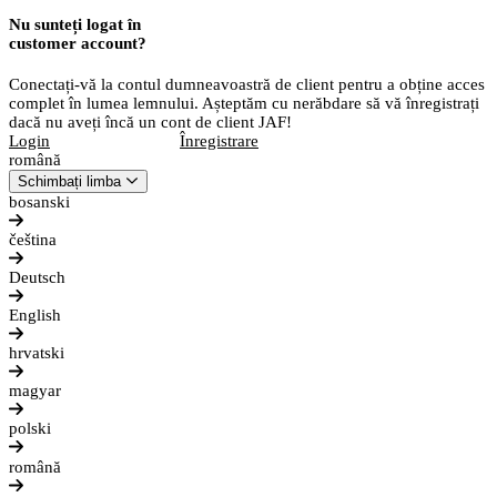
Nu sunteți logat în
customer account?
Conectați-vă la contul dumneavoastră de client pentru a obține acces
complet în lumea lemnului. Așteptăm cu nerăbdare să vă înregistrați
dacă nu aveți încă un cont de client JAF!
Login
Înregistrare
română
Schimbați limba
bosanski
čeština
Deutsch
English
hrvatski
magyar
polski
română