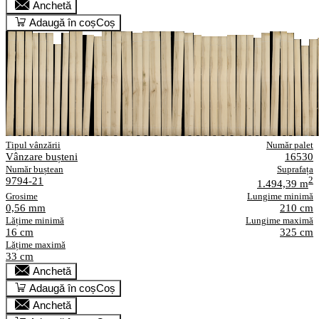
Anchetă
Adaugă în coș
Coș
Tipul vânzării
Număr palet
Vânzare bușteni
16530
Număr buștean
Suprafața
9794-21
2
1.494,39 m
Grosime
Lungime minimă
0,56 mm
210 cm
Lățime minimă
Lungime maximă
16 cm
325 cm
Lățime maximă
33 cm
Anchetă
Adaugă în coș
Coș
Anchetă