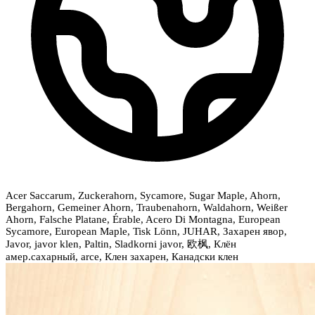
Acer Saccarum, Zuckerahorn, Sycamore, Sugar Maple, Ahorn,
Bergahorn, Gemeiner Ahorn, Traubenahorn, Waldahorn, Weißer
Ahorn, Falsche Platane, Érable, Acero Di Montagna, European
Sycamore, European Maple, Tisk Lönn, JUHAR, Захарен явор,
Javor, javor klen, Paltin, Sladkorni javor, 欧枫, Клён
амер.сахарный, arce, Клен захарен, Канадски клен