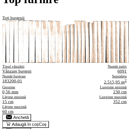
Toți buștenii
Tipul vânzării
Număr palet
Vânzare bușteni
6091
Număr buștean
Suprafața
183200-01
2
2.515,95 m
Grosime
Lungime minimă
0,56 mm
230 cm
Lățime minimă
Lungime maximă
15 cm
352 cm
Lățime maximă
60 cm
Anchetă
Adaugă în coș
Coș