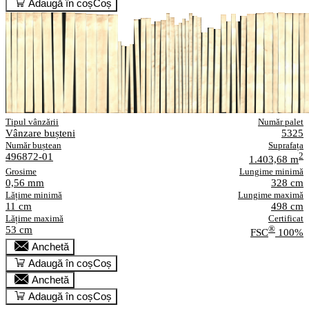
Adaugă în coș
Coș
Tipul vânzării
Număr palet
Vânzare bușteni
5325
Număr buștean
Suprafața
496872-01
2
1.403,68 m
Grosime
Lungime minimă
0,56 mm
328 cm
Lățime minimă
Lungime maximă
11 cm
498 cm
Lățime maximă
Certificat
53 cm
®
FSC
100%
Anchetă
Adaugă în coș
Coș
Anchetă
Adaugă în coș
Coș