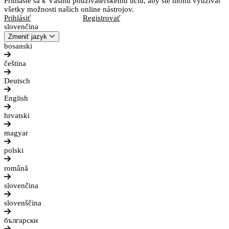
Prihláste sa k Vášmu používateľskému účtu, aby ste mohli využívať
všetky možnosti našich online nástrojov.
Prihlásiť
Registrovať
slovenčina
Zmeniť jazyk
bosanski
čeština
Deutsch
English
hrvatski
magyar
polski
română
slovenčina
slovenščina
български