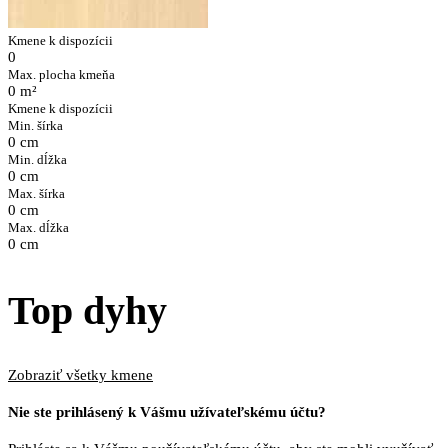
Kmene k dispozícii
0
Max. plocha kmeňa
0 m²
Kmene k dispozícii
Min. šírka
0 cm
Min. dĺžka
0 cm
Max. šírka
0 cm
Max. dĺžka
0 cm
Top dyhy
Zobraziť všetky kmene
Nie ste prihlásený k Vášmu užívateľskému účtu?