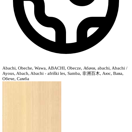
Abachi, Obeche, Wawa, ABACHI, Obecze, Абачи, abachi, Abachi /
Ayous, Abach, Abachi - afriški les, Samba, 非洲百木, Аюс, Вава,
Обече, Самба