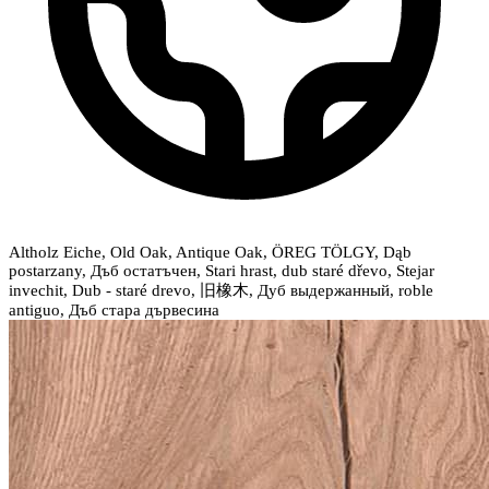
Altholz Eiche, Old Oak, Antique Oak, ÖREG TÖLGY, Dąb
postarzany, Дъб остатъчен, Stari hrast, dub staré dřevo, Stejar
invechit, Dub - staré drevo, 旧橡木, Дуб выдержанный, roble
antiguo, Дъб стара дървесина