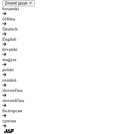
Zmeniť jazyk
bosanski
čeština
Deutsch
English
hrvatski
magyar
polski
română
slovenčina
slovenščina
български
српски