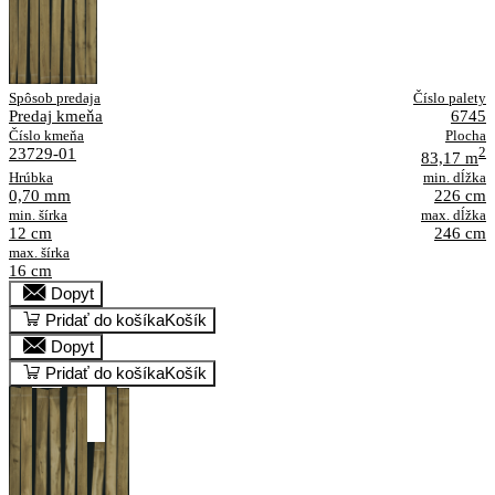
Spôsob predaja
Číslo palety
Predaj kmeňa
6745
Číslo kmeňa
Plocha
23729-01
2
83,17 m
Hrúbka
min. dĺžka
0,70 mm
226 cm
min. šírka
max. dĺžka
12 cm
246 cm
max. šírka
16 cm
Dopyt
Pridať do košíka
Košík
Dopyt
Pridať do košíka
Košík