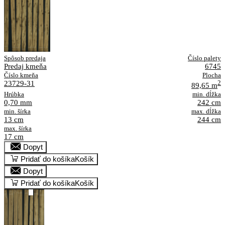
Spôsob predaja
Číslo palety
Predaj kmeňa
6745
Číslo kmeňa
Plocha
23729-31
2
89,65 m
Hrúbka
min. dĺžka
0,70 mm
242 cm
min. šírka
max. dĺžka
13 cm
244 cm
max. šírka
17 cm
Dopyt
Pridať do košíka
Košík
Dopyt
Pridať do košíka
Košík