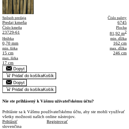
Spôsob predaja
Číslo palety
Predaj kmeňa
6745
Číslo kmeňa
Plocha
23729-61
2
81,92 m
Hrúbka
min. dĺžka
0,70 mm
162 cm
min. šírka
max. dĺžka
15 cm
246 cm
max. šírka
17 cm
Dopyt
Pridať do košíka
Košík
Dopyt
Pridať do košíka
Košík
Nie ste prihlásený k Vášmu užívateľskému účtu?
Prihláste sa k Vášmu používateľskému účtu, aby ste mohli využívať
všetky možnosti našich online nástrojov.
Prihlásiť
Registrovať
slovenčina