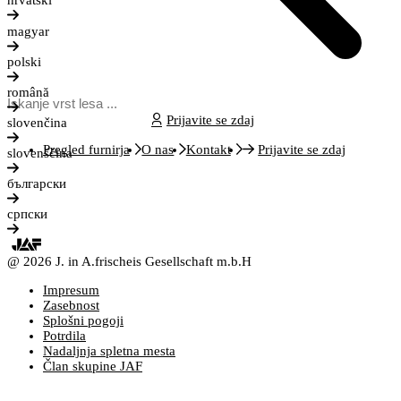
hrvatski
magyar
polski
română
Prijavite se zdaj
slovenčina
Pregled furnirja
O nas
Kontakt
Prijavite se zdaj
slovenščina
български
српски
@ 2026 J. in A.frischeis Gesellschaft m.b.H
Impresum
Zasebnost
Splošni pogoji
Potrdila
Nadaljnja spletna mesta
Član skupine JAF