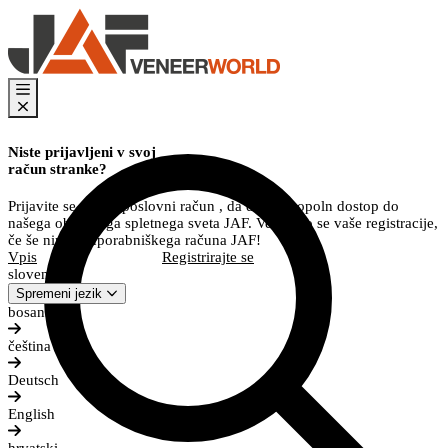
Niste prijavljeni v svoj
račun stranke?
Prijavite se v svoj poslovni račun , da dobite popoln dostop do
našega obsežnega spletnega sveta JAF. Veselimo se vaše registracije,
če še nimate uporabniškega računa JAF!
Vpis
Registrirajte se
slovenščina
Spremeni jezik
bosanski
čeština
Deutsch
English