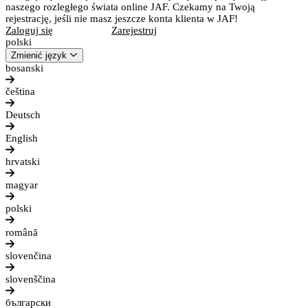
naszego rozległego świata online JAF. Czekamy na Twoją
rejestrację, jeśli nie masz jeszcze konta klienta w JAF!
Zaloguj się
Zarejestruj
polski
Zmienić język
bosanski
čeština
Deutsch
English
hrvatski
magyar
polski
română
slovenčina
slovenščina
български