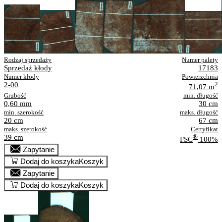
Rodzaj sprzedaży
Numer palety
Sprzedaż kłody
17183
Numer kłody
Powierzchnia
2-00
2
71,07 m
Grubość
min. długość
0,60 mm
30 cm
min. szerokość
maks. długość
20 cm
67 cm
maks. szerokość
Certyfikat
39 cm
®
FSC
100%
Zapytanie
Dodaj do koszyka
Koszyk
Zapytanie
Dodaj do koszyka
Koszyk