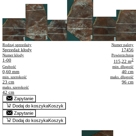
Rodzaj sprzedaży
Numer palety
Sprzedaż kłody
17456
Numer kłody
Powierzchnia
1-00
2
115,22 m
Grubość
min. długość
0,60 mm
40 cm
min. szerokość
maks. długość
23 cm
96 cm
maks. szerokość
42 cm
Zapytanie
Dodaj do koszyka
Koszyk
Zapytanie
Dodaj do koszyka
Koszyk