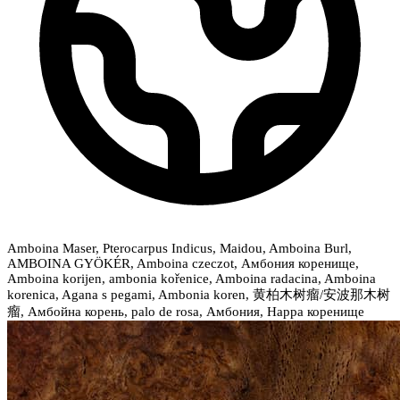
Amboina Maser, Pterocarpus Indicus, Maidou, Amboina Burl,
AMBOINA GYÖKÉR, Amboina czeczot, Амбония коренище,
Amboina korijen, ambonia kořenice, Amboina radacina, Amboina
korenica, Agana s pegami, Ambonia koren, 黄柏木树瘤/安波那木树
瘤, Амбойна корень, palo de rosa, Амбония, Нарра коренище