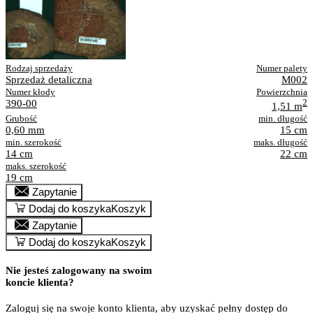
Rodzaj sprzedaży
Numer palety
Sprzedaż detaliczna
M002
Numer kłody
Powierzchnia
390-00
2
1,51 m
Grubość
min. długość
0,60 mm
15 cm
min. szerokość
maks. długość
14 cm
22 cm
maks. szerokość
19 cm
Zapytanie
Dodaj do koszyka
Koszyk
Zapytanie
Dodaj do koszyka
Koszyk
Nie jesteś zalogowany na swoim
koncie klienta?
Zaloguj się na swoje konto klienta, aby uzyskać pełny dostęp do