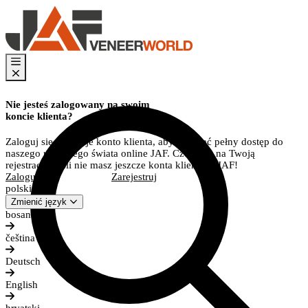
Nie jesteś zalogowany na swoim
koncie klienta?
Zaloguj się na swoje konto klienta, aby uzyskać pełny dostęp do
naszego rozległego świata online JAF. Czekamy na Twoją
rejestrację, jeśli nie masz jeszcze konta klienta w JAF!
Zaloguj się
Zarejestruj
polski
Zmienić język
bosanski
čeština
Deutsch
English