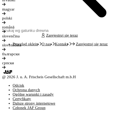
hrvatski
magyar
polski
română
Zarejestruj się teraz
slovenčina
Przegląd oklein
O nas
Kontakt
Zarejestruj się teraz
slovenščina
български
српски
@ 2026 J. u. A. Frischeis Gesellschaft m.b.H
Odcisk
Ochrona danych
Ogólne warunki i zasady
Certyfikaty
Dalsze strony internetowe
Członek JAF Group