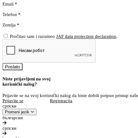
Email
*
Telefon
*
Zemlja
*
Pročitao sam i razumeo
JAF data protection declaration
.
Poslato
Niste prijavljeni na svoj
korisnički nalog?
Prijavite se na svoj korisnički nalog da biste dobili potpun pristup n
Prijavite se
Registracija
српски
Promeni jezik
български
српски