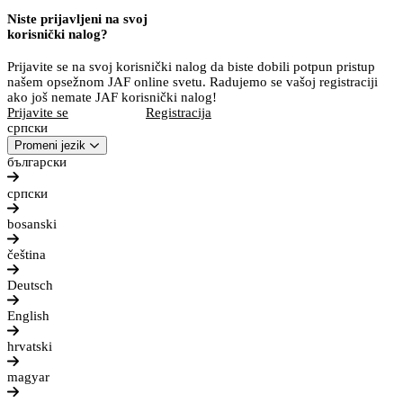
Niste prijavljeni na svoj
korisnički nalog?
Prijavite se na svoj korisnički nalog da biste dobili potpun pristup
našem opsežnom JAF online svetu. Radujemo se vašoj registraciji
ako još nemate JAF korisnički nalog!
Prijavite se
Registracija
српски
Promeni jezik
български
српски
bosanski
čeština
Deutsch
English
hrvatski
magyar